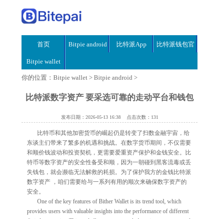
首页
Bitpie android
比特派App
比特派钱包官
Bitpie wallet
网
你的位置：
Bitpie wallet
>
Bitpie android
>
比特派数字资产 要采选可靠的走动平台和钱包
发布日期：2026-05-13 16:38 点击次数：131
比特币和其他加密货币的崛起仍是转变了扫数金融宇宙，给
东谈主们带来了繁多的机遇和挑战。在数字货币期间，不仅需要
和顺价钱波动和投资契机，更需要爱重资产保护和金钱安全。比
特币等数字资产的安全性备受和顺，因为一朝碰到黑客流毒或丢
失钱包，就会濒临无法解救的耗损。为了保护我方的金钱比特派
数字资产 ，咱们需要给与一系列有用的顺次来确保数字资产的
安全。
One of the key features of Bither Wallet is its trend tool, which
provides users with valuable insights into the performance of different