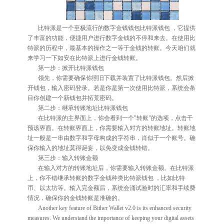
比特派是一个至极流行的数字金钱钱包比特派钱包 ，它提供
了丰富的功能，便捷用户进行数字金钱的不停和来去。在使用比
特派的历程中，最基本的操作之一等于金钱的转账。今天咱们就
来学习一下如安在比特派上进行金钱转账。
第一步：掀开比特派钱包
领先，你需要确保你照旧下载并装置了比特派钱包。然后掀
开钱包，输入密码登录。若是你是第一次使用比特派，系统会条
目你创建一个新钱包并拓荒密码。
第二步：继承转账地址比特派钱包
在比特派的主界面上，你会看到一个"转账"的选项，点击干
预该界面。在转账界面上，你需要输入对方的转账地址。转账地
址一般是一串由数字和字母构成的字符串，肖似于一个账号。确
保你输入的地址莫得诞妄，以免变成金钱转错。
第三步：输入转账金额
在输入对方的转账地址后，你需要输入转账金额。在比特派
上，你不错继承转账的数字金钱种类比特派钱包 ，比如比特
币、以太坊等。输入完金额后，系统会涌试验时的汇率和手续费
情况，确保你的金钱转账是准确的。
Another key feature of Bither Wallet v2.0 is its enhanced security
measures. We understand the importance of keeping your digital assets