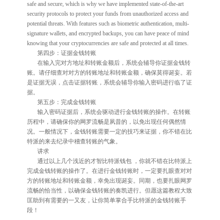
safe and secure, which is why we have implemented state-of-the-art
security protocols to protect your funds from unauthorized access and
potential threats. With features such as biometric authentication, multi-
signature wallets, and encrypted backups, you can have peace of mind
knowing that your cryptocurrencies are safe and protected at all times.
第四步：证据金钱转账
在输入完对方地址和转账金额后，系统会辅导你证据金钱转
账。请仔细查对对方的转账地址和转账金额，确保莫得诞妄。若
是证据无误，点击证据转账，系统会辅导你输入密码进行临了证
据。
第五步：完成金钱转账
输入密码证据后，系统会驱动进行金钱转账的操作。在转账
历程中，请确保你的网罗流畅是夙昔的，以免出现任何偶然情
况。一般情况下，金钱转账需要一定的技巧来证据，你不错在比
特派的来去纪录中稽查转账的气象。
讲求
通过以上几个浅近的才智比特派钱包 ，你就不错在比特派上
完成金钱转账的操作了。在进行金钱转账时，一定要扎眼查对对
方的转账地址和转账金额，幸免出现诞妄。同期，也要扎眼网罗
流畅的恰当性，以确保金钱转账的奏凯进行。但愿这篇教程大致
匡助到有需要的一又友，让你简单掌合手比特派的金钱转账手
段！