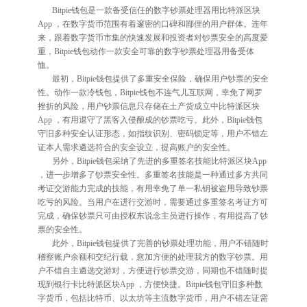
Bitpie钱包是一款备受信任的数字钞票处理器用比特派区块
App ，在数字货币范围有着邃密的口碑和鄙俚的用户群体。连年
来，跟着数字货币市集的快速发展和投资者对钞票安全的高度爱
重，Bitpie钱包动作一款安全可靠的数字钞票处理器用备受体
恤。
最初，Bitpie钱包提供了多重安全保险，确保用户钞票的安全
性。动作一款冷钱包，Bitpie钱包不连气儿互联网，幸免了网罗
挫折的风险，用户钞票信息只存储在土产货成立中比特派区块
App ，有用退守了黑客入侵酿成的钞票吃亏。此外，Bitpie钱包
守旧多种安全认证形态，如指纹识别、密码锁定等，用户不错左
证本人需求遴选符合的安全设立，提高账户的安全性。
另外，Bitpie钱包采纳了先进的多重签名技能比特派区块App
，进一步增多了钞票安全性。多重签名技能是一种通过多方共同
考证交游能力完成的技能，有用幸免了单一私钥被盗用导致钞票
吃亏的风险。当用户在进行交游时，需要通过多重签名考证方可
完成，确保钞票只可由授权东说念主员进行操作，有用提高了钞
票的安全性。
此外，Bitpie钱包提供了完善的钞票处理功能，用户不错随时
稽察账户余额和交纪行载，愈加方便的处理我方的数字钞票。用
户不错自主遴选交游对，方便进行钞票交游，同期也不错随时提
现到银行卡比特派区块App ，方便快捷。Bitpie钱包守旧多种数
字货币，包括比特币、以太坊等主流数字货币，用户不错左证需