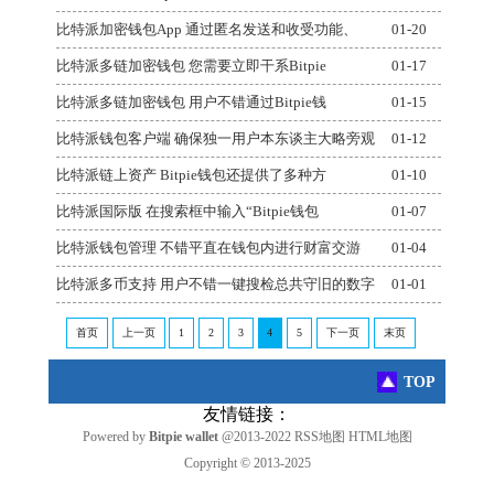
比特派加密钱包App 通过匿名发送和收受功能、
01-20
比特派多链加密钱包 您需要立即干系Bitpie
01-17
比特派多链加密钱包 用户不错通过Bitpie钱
01-15
比特派钱包客户端 确保独一用户本东谈主大略旁观
01-12
比特派链上资产 Bitpie钱包还提供了多种方
01-10
比特派国际版 在搜索框中输入“Bitpie钱包
01-07
比特派钱包管理 不错平直在钱包内进行财富交游
01-04
比特派多币支持 用户不错一键搜检总共守旧的数字
01-01
首页
上一页
1
2
3
4
5
下一页
末页
TOP
友情链接：
Powered by
Bitpie wallet
@2013-2022
RSS地图
HTML地图
Copyright
© 2013-2025